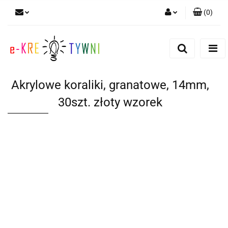
(
0
)
Zaloguj się
Zarejestruj się
Dodaj zgłoszenie
Akrylowe koraliki, granatowe, 14mm,
Zgody cookies
30szt. złoty wzorek