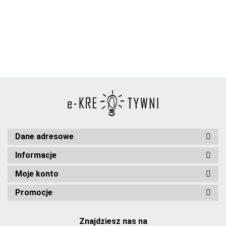
czerwona
prezentowa
prezentowa
1.24
1.25
9x7cm
9x7cm
ciemnoniebieska
ciemnoczerwona
Dane adresowe
Informacje
Moje konto
Promocje
Znajdziesz nas na