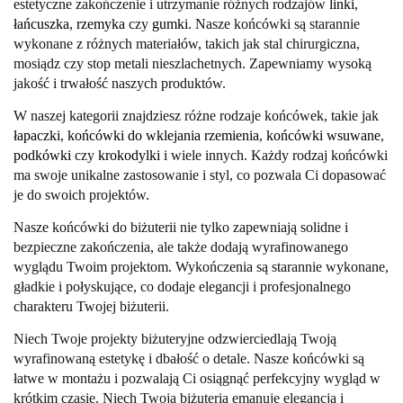
estetyczne zakończenie i utrzymanie różnych rodzajów
linki
,
łańcuszka
,
rzemyka
czy
gumki
. Nasze końcówki są starannie
wykonane z różnych materiałów, takich jak stal chirurgiczna,
mosiądz czy stop metali nieszlachetnych. Zapewniamy wysoką
jakość i trwałość naszych produktów.
W naszej kategorii znajdziesz różne rodzaje końcówek, takie jak
łapaczki
,
końcówki do wklejania rzemienia
,
końcówki wsuwane
,
podkówki
czy
krokodylki
i wiele innych. Każdy rodzaj końcówki
ma swoje unikalne zastosowanie i styl, co pozwala Ci dopasować
je do swoich projektów.
Nasze końcówki do biżuterii nie tylko zapewniają solidne i
bezpieczne zakończenia, ale także dodają wyrafinowanego
wyglądu Twoim projektom. Wykończenia są starannie wykonane,
gładkie i połyskujące, co dodaje elegancji i profesjonalnego
charakteru Twojej biżuterii.
Niech Twoje projekty biżuteryjne odzwierciedlają Twoją
wyrafinowaną estetykę i dbałość o detale. Nasze końcówki są
łatwe w montażu i pozwalają Ci osiągnąć perfekcyjny wygląd w
krótkim czasie. Niech Twoja biżuteria emanuje elegancją i