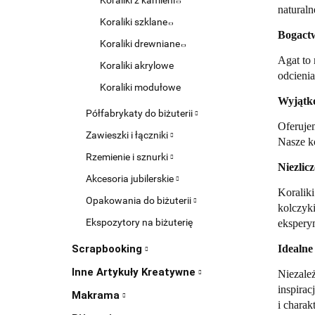
Koraliki z kamieni
naturaln
Koraliki szklane
Bogact
Koraliki drewniane
Agat to 
Koraliki akrylowe
odcienia
Koraliki modułowe
Wyjątk
Półfabrykaty do biżuterii
Oferujem
Zawieszki i łączniki
Nasze ko
Rzemienie i sznurki
Niezlic
Akcesoria jubilerskie
Koraliki
Opakowania do biżuterii
kolczyki
Ekspozytory na biżuterię
ekspery
Scrapbooking
Idealne
Inne Artykuły Kreatywne
Niezależ
inspirac
Makrama
i charak