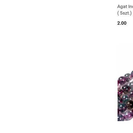
Agat In
( 5szt.)
2.00