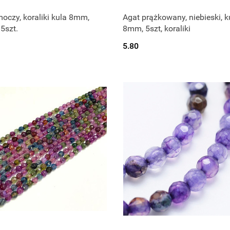
oczy, koraliki kula 8mm,
Agat prążkowany, niebieski, k
 5szt.
8mm, 5szt, koraliki
5.80