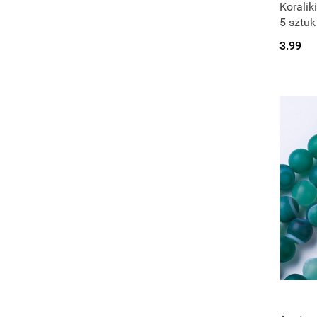
Koralik
5 sztuk
3.99