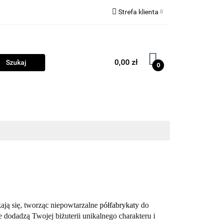
Strefa klienta
ama
Biżuteria
Zaloguj się
Zarejestruj się
0,00 zł
0
Dodaj zgłoszenie
Zgody cookies
ości
Program lojalnościowy
Blog
ykają się, tworząc niepowtarzalne
półfabrykaty
do
 dodadzą Twojej biżuterii unikalnego charakteru i