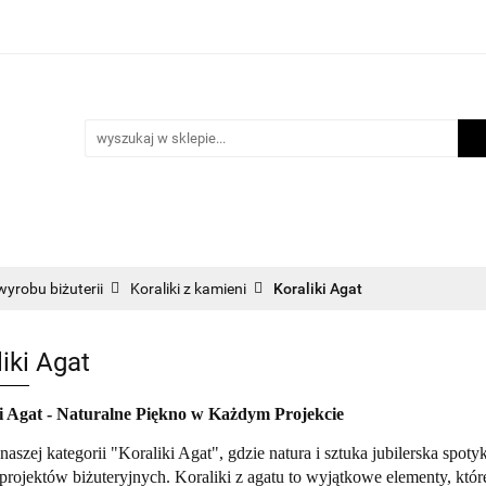
i
Scrapbooking
Inne Artykuły Kreatywne
Makr
m lojalnościowy
Blog
nne Artykuły Kreatywne
Makrama
Biżuteria
Now
wyrobu biżuterii
Koraliki z kamieni
Koraliki Agat
iki Agat
i Agat - Naturalne Piękno w Każdym Projekcie
naszej kategorii "Koraliki Agat", gdzie natura i sztuka jubilerska spot
rojektów biżuteryjnych. Koraliki z agatu to wyjątkowe elementy, które