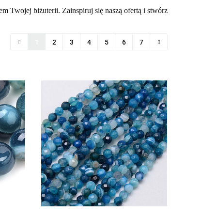
 Twojej biżuterii. Zainspiruj się naszą ofertą i stwórz
1
2
3
4
5
6
7