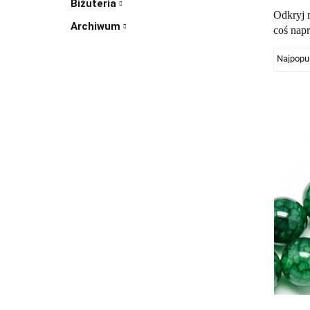
Biżuteria
Odkryj m
Archiwum
coś nap