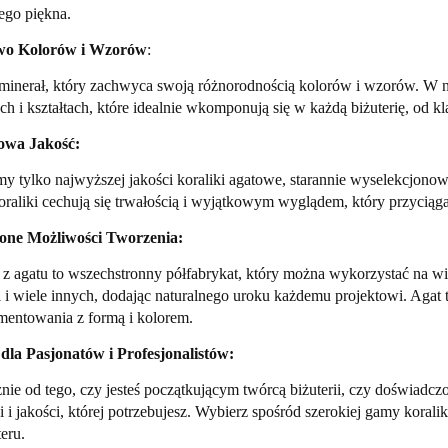
ego piękna.
wo Kolorów i Wzorów
:
minerał, który zachwyca swoją różnorodnością kolorów i wzorów. W na
ch i kształtach, które idealnie wkomponują się w każdą biżuterię, o
owa Jakość:
y tylko najwyższej jakości koraliki agatowe, starannie wyselekcjono
raliki cechują się trwałością i wyjątkowym wyglądem, który przyciąga
zone Możliwości Tworzenia:
 z agatu to wszechstronny półfabrykat, który można wykorzystać na wi
 i wiele innych, dodając naturalnego uroku każdemu projektowi. Agat to
mentowania z formą i kolorem.
 dla Pasjonatów i Profesjonalistów:
nie od tego, czy jesteś początkującym twórcą biżuterii, czy doświadcz
ji i jakości, której potrzebujesz. Wybierz spośród szerokiej gamy kor
teru.