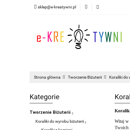
sklep@e-kreatywni.pl
Tworzenie Biżuteri
Nowości
Progra
Tworzenie Biżuterii
Scrapbooking
I
Strona główna
Tworzenie Biżuterii
Koraliki do 
Kategorie
Koral
Koralik
Tworzenie Biżuterii
Witaj w 
Koraliki do wyrobu biżuterii
Twoich p