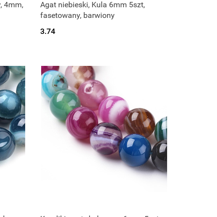
y, 4mm,
Agat niebieski, Kula 6mm 5szt,
fasetowany, barwiony
3.74