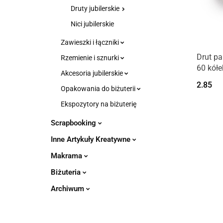
Druty jubilerskie
Nici jubilerskie
Zawieszki i łączniki
Drut pa
Rzemienie i sznurki
60 kółek
Akcesoria jubilerskie
2.85
Opakowania do biżuterii
Ekspozytory na biżuterię
Scrapbooking
Inne Artykuły Kreatywne
Makrama
Biżuteria
Archiwum