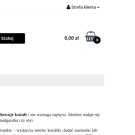
Strefa klienta
rama
Zaloguj się
Zarejestruj się
0,00 zł
0
Dodaj zgłoszenie
Zgody cookies
owości
Program lojalnościowy
Blog
chowuje kształt
i nie wymaga zapięcia. Idealnie nadaje się
nadgarstka czy szyi.
ojekty – wystarczy nawlec koraliki, dodać zawieszki lub