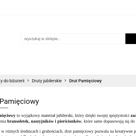
i
Scrapbooking
Inne Artykuły Kreatywne
Mak
ości
Program lojalnościowy
Blog
Inne Artykuły Kreatywne
Makrama
Biżuteria
N
y do biżuterii
Druty jubilerskie
Drut Pamięciowy
 Pamięciowy
mięciowy
to wyjątkowy
materiał jubilerski
, który dzięki swojej sprężystości
za
enia
bransoletek, naszyjników i pierścionków
, które same dopasowują się do 
w różnych średnicach i grubościach, drut pamięciowy pozwala na kreatywne pr