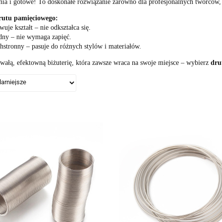
ia i gotowe! To doskonałe rozwiązanie zarówno dla profesjonalnych twórców, 
rutu pamięciowego:
uje kształt – nie odkształca się.
ny – nie wymaga zapięć.
stronny – pasuje do różnych stylów i materiałów.
wałą, efektowną biżuterię, która zawsze wraca na swoje miejsce – wybierz
dru