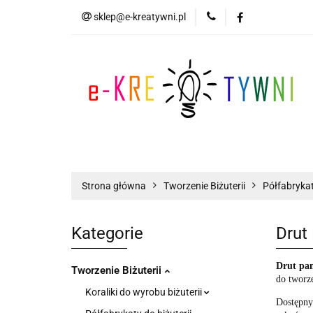
sklep@e-kreatywni.pl
Tworzenie Biżuteri
Biżuteria
Now
Tworzenie Biżuterii
Scrapbooking
Strona główna
Tworzenie Biżuterii
Półfabrykat
Kategorie
Drut
Drut pa
Tworzenie Biżuterii
do tworz
Koraliki do wyrobu biżuterii
Dostępny 