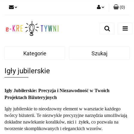
(
0
)
Zaloguj się
Zarejestruj się
Dodaj zgłoszenie
Zgody cookies
Kategorie
Szukaj
Igły jubilerskie
Igły Jubilerskie: Precyzja i Niezawodność w Twoich
Projektach Biżuteryjnych
Igły jubilerskie to nieodzowny element w warsztacie każdego
twórcy biżuterii. Te niezwykle precyzyjne narzędzia umożliwiają
dokładne nawlekanie koralików,
nici
i
żyłek
, co pozwala na
tworzenie skomplikowanych i eleganckich wzorów.