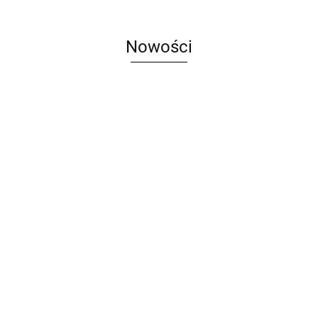
Nowości
Bigle
brązowe,
Aksamitna
17-
Dziurkacz
Dziurkacz
2.00
a
torebka
19x14mm
ozdobny
ozdobny
m
prezentowa
10 szt.
brzegowy,
brzegowy,
1.37
149.94
176.64
9x7cm
ornament,
ornament,
czerwona
17x47mm
17x47mm