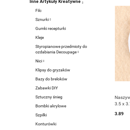
Inne Artykuły Kreatywne
Filc
Sznurki
Gumki recepturki
Kleje
Styropianowe przedmioty do
ozdabiania Decoupage
Nici
Klipsy do gryzaków
Bazy do breloków
Zabawki DIY
Sztuczny śnieg
Naszyw
3.5 x 3
Bombki akrylowe
3.89
Szpilki
Konturówki