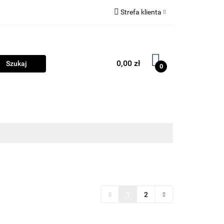
Strefa klienta
ama
Biżuteria
Zaloguj się
Zarejestruj się
0,00 zł
0
Dodaj zgłoszenie
Zgody cookies
ości
Program lojalnościowy
Blog
1
2