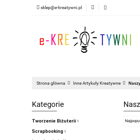
sklep@e-kreatywni.pl
Tworzenie Biżuteri
Nowości
Progra
Tworzenie Biżuterii
Scrapbooking
I
Strona główna
Inne Artykuły Kreatywne
Nasz
Kategorie
Nasz
Tworzenie Biżuterii
Scrapbooking