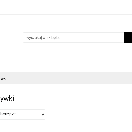
i
Scrapbooking
Inne Artykuły Kreatywne
Makr
m lojalnościowy
Blog
nne Artykuły Kreatywne
Makrama
Biżuteria
Now
ywki
ywki