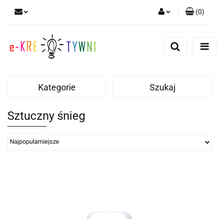
(
0
)
Zaloguj się
Zarejestruj się
Dodaj zgłoszenie
Zgody cookies
Kategorie
Szukaj
Sztuczny śnieg