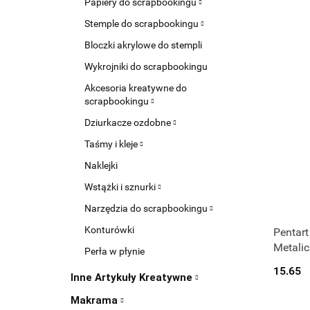
Papiery do scrapbookingu
Stemple do scrapbookingu
Bloczki akrylowe do stempli
Wykrojniki do scrapbookingu
Akcesoria kreatywne do
scrapbookingu
Dziurkacze ozdobne
Taśmy i kleje
Naklejki
Wstążki i sznurki
Narzędzia do scrapbookingu
Konturówki
Pentar
Metali
Perła w płynie
15.65
Inne Artykuły Kreatywne
Makrama