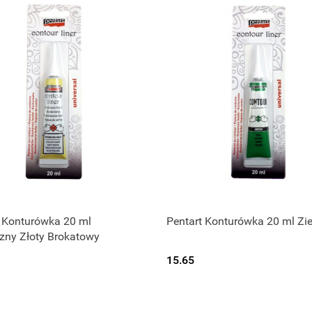
Produkt niedostępny
Produkt niedostępny
t Konturówka 20 ml
Pentart Konturówka 20 ml Zi
zny Złoty Brokatowy
15.65