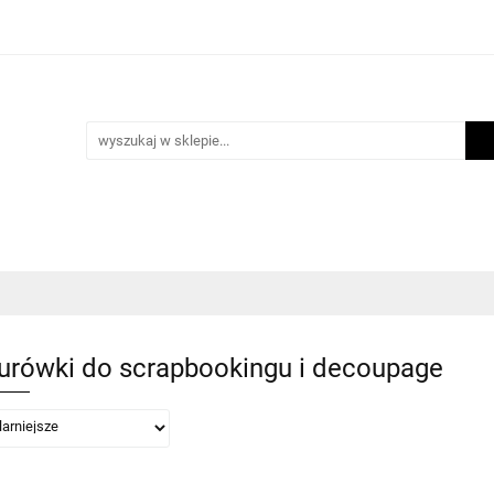
i
Scrapbooking
Inne Artykuły Kreatywne
Makr
m lojalnościowy
Blog
nne Artykuły Kreatywne
Makrama
Biżuteria
Now
urówki do scrapbookingu i decoupage