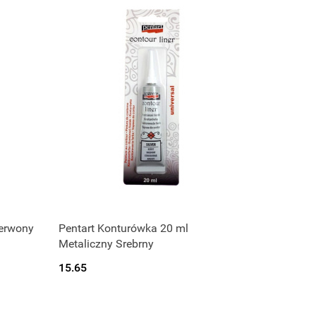
Produkt niedostępny
zerwony
Pentart Konturówka 20 ml
Metaliczny Srebrny
15.65