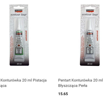
Produkt niedostępny
 Konturówka 20 ml Pistacja
Pentart Konturówka 20 ml
ząca
Błyszcząca Perła
15.65