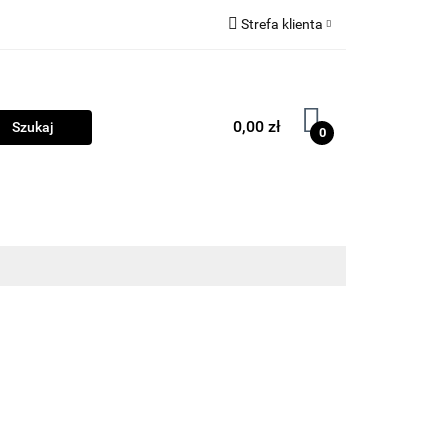
Strefa klienta
ama
Biżuteria
Zaloguj się
Zarejestruj się
0,00 zł
0
Dodaj zgłoszenie
Zgody cookies
ości
Program lojalnościowy
Blog