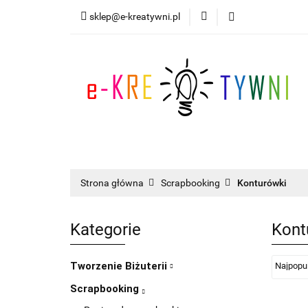
sklep@e-kreatywni.pl
Tworzenie Biżuteri
Nowości
Progra
Tworzenie Biżuterii
Scrapbooking
I
Strona główna
Scrapbooking
Konturówki
Kategorie
Kont
Tworzenie Biżuterii
Scrapbooking