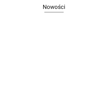
Nowości
Bigle
brązowe,
Aksamitna
17-
Dziurkacz
Dziurkacz
2.00
a
torebka
19x14mm
ozdobny
ozdobny
m
prezentowa
10 szt.
brzegowy,
brzegowy,
1.37
149.94
176.64
9x7cm
ornament,
ornament,
czerwona
17x47mm
17x47mm