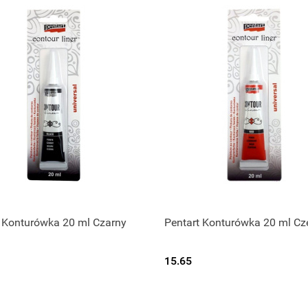
Produkt niedostępny
Produkt niedostępny
t Konturówka 20 ml Czarny
Pentart Konturówka 20 ml C
15.65