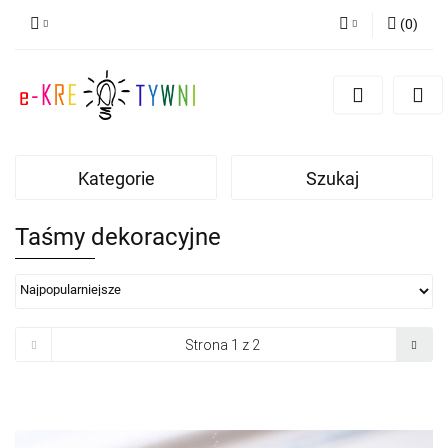
(
0
)
Zaloguj się
Zarejestruj się
Dodaj zgłoszenie
Zgody cookies
Kategorie
Szukaj
Taśmy dekoracyjne