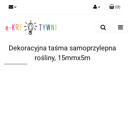
(
0
)
Zaloguj się
Zarejestruj się
Dodaj zgłoszenie
Dekoracyjna taśma samoprzylepna
Zgody cookies
rośliny, 15mmx5m