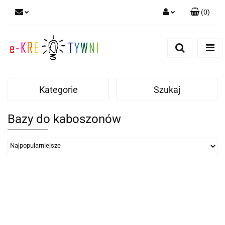
(
0
)
Zaloguj się
Zarejestruj się
Dodaj zgłoszenie
Zgody cookies
Kategorie
Szukaj
Bazy do kaboszonów