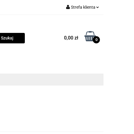
Strefa klienta
rama
Zaloguj się
Zarejestruj się
0,00 zł
0
Dodaj zgłoszenie
Zgody cookies
owości
Program lojalnościowy
Blog