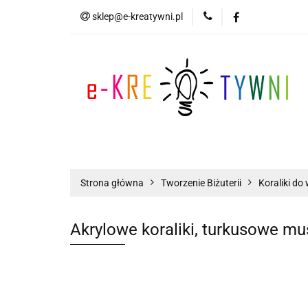
sklep@e-kreatywni.pl
Tworzenie Biżuteri
Biżuteria
Now
Tworzenie Biżuterii
Scrapbooking
Strona główna
Tworzenie Biżuterii
Koraliki do 
Akrylowe koraliki, turkusowe mu