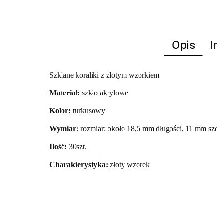
Opis
I
Szklane koraliki z złotym wzorkiem
Materiał:
szkło akrylowe
Kolor:
turkusowy
Wymiar:
r
ozmiar: około 18,5 mm długości, 11 mm sz
Ilość:
30szt.
Charakterystyka:
złoty wzorek