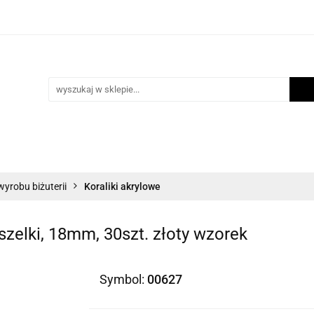
i
Scrapbooking
Inne Artykuły Kreatywne
Mak
ości
Program lojalnościowy
Blog
Inne Artykuły Kreatywne
Makrama
Biżuteria
N
wyrobu biżuterii
Koraliki akrylowe
szelki, 18mm, 30szt. złoty wzorek
Symbol:
00627