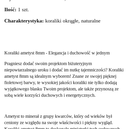
Ilość:
1 szt.
Charakterystyka:
koraliki okrągłe, naturalne
Koraliki ametyst 8mm - Elegancja i duchowość w jednym
Pragniesz dodać swoim projektom biżuteryjnym
niepowtarzalnego uroku i dodać im nutkę tajemniczości? Koraliki
ametyst 8mm są idealnym wyborem! Znane ze swojej pięknej
fioletowej barwy, te wysokiej jakości koraliki nie tylko dodają
wyjątkowego blasku Twoim projektom, ale także przynoszą ze
sobą wiele korzyści duchowych i energetycznych.
Ametyst to minerał z grupy kwarców, który od wieków był
ceniony ze względu na swoje właściwości i piękny wygląd.
Koraliki ametyst 8mm to doskonałe miniaturki tych cudownych