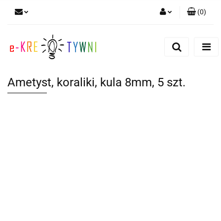
(
0
)
Zaloguj się
Zarejestruj się
Dodaj zgłoszenie
Ametyst, koraliki, kula 8mm, 5 szt.
Zgody cookies