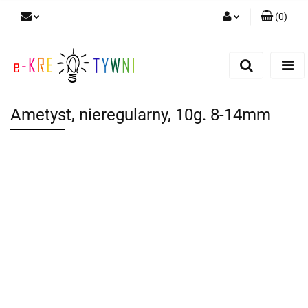
(
0
)
Zaloguj się
Zarejestruj się
Dodaj zgłoszenie
Ametyst, nieregularny, 10g. 8-14mm
Zgody cookies