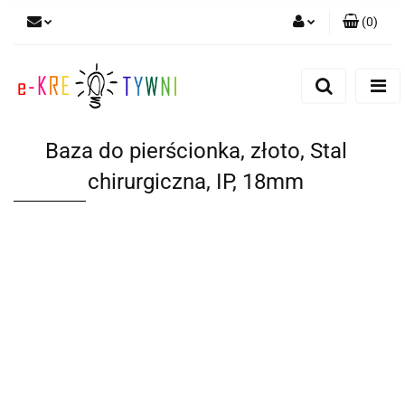
(
0
)
Zaloguj się
Zarejestruj się
Dodaj zgłoszenie
Baza do pierścionka, złoto, Stal
Zgody cookies
chirurgiczna, IP, 18mm