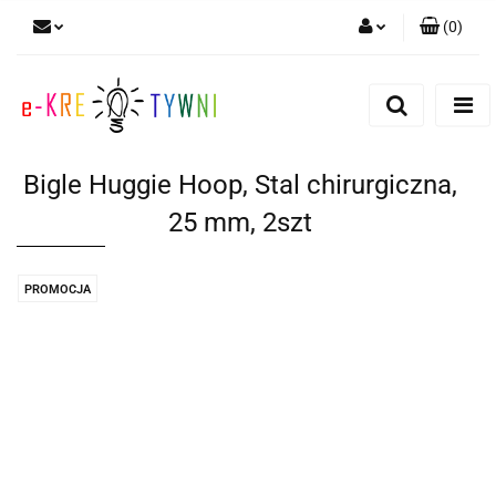
(
0
)
Zaloguj się
Zarejestruj się
Dodaj zgłoszenie
Bigle Huggie Hoop, Stal chirurgiczna,
Zgody cookies
25 mm, 2szt
PROMOCJA