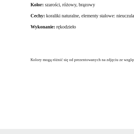
Kolor:
szarości, różowy, brązowy
Cechy:
koraliki naturalne, elementy stalowe: nieuczul
Wykonanie:
rękodzieło
Kolory mogą różnić
się od prezentowanych na zdjęciu ze wzglę