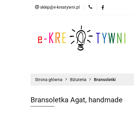
sklep@e-kreatywni.pl
Tworzenie Biżuteri
Biżuteria
Now
Tworzenie Biżuterii
Scrapbooking
Strona główna
Biżuteria
Bransoletki
Bransoletka Agat, handmade