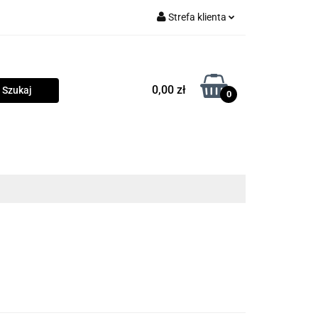
Strefa klienta
rama
Zaloguj się
Zarejestruj się
0,00 zł
0
Dodaj zgłoszenie
Zgody cookies
owości
Program lojalnościowy
Blog