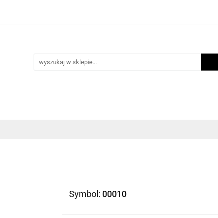
i
Scrapbooking
Inne Artykuły Kreatywne
Mak
ości
Program lojalnościowy
Blog
Inne Artykuły Kreatywne
Makrama
Biżuteria
N
Symbol:
00010