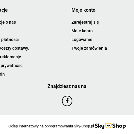
acje
Moje konto
je o nas
Zarejestruj się
Moje konto
 płatności
Logowanie
koszty dostawy.
Twoje zamówienia
 reklamacje
 prywatności
min
Znajdziesz nas na
Sklep internetowy na oprogramowaniu Sky-Shop.pl