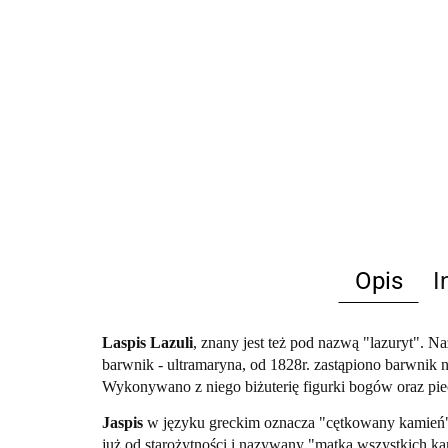
Opis
I
Laspis Lazuli
, znany jest też pod nazwą "lazuryt". 
barwnik - ultramaryna, od 1828r. zastąpiono barwnik
Wykonywano z niego biżuterię figurki bogów oraz pie
Jaspis
w języku greckim oznacza "cętkowany kamień". 
już od starożytności i nazywany "matką wszystkich k