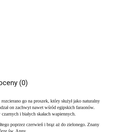
 oceny (0)
j rozcierano go na proszek, który służył jako naturalny
udzał on zachwyt nawet wśród egipskich faraonów.
 czarnych i białych skałach wapiennych.
tego poprzez czerwień i brąz aż do zielonego. Znany
órze św. Anny
.