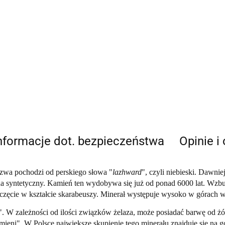
nformacje dot. bezpieczeństwa
Opinie i
Nazwa pochodzi od perskiego słowa "
lazhward
", czyli niebieski. Dawnie
 na syntetyczny. Kamień ten wydobywa się już od ponad 6000 lat. Wzb
częcie w kształcie skarabeuszy. Minerał występuje wysoko w górach w
W zależności od ilości związków żelaza, może posiadać barwę od żół
amieni". W Polsce
największe skupienie tego minerału
znajduje się
na g