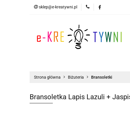
sklep@e-kreatywni.pl
Tworzenie Biżuteri
Biżuteria
Now
Tworzenie Biżuterii
Scrapbooking
Strona główna
Biżuteria
Bransoletki
Bransoletka Lapis Lazuli + Jaspi