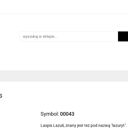
i
Scrapbooking
Inne Artykuły Kreatywne
Mak
ości
Program lojalnościowy
Blog
Inne Artykuły Kreatywne
Makrama
Biżuteria
N
s
Symbol:
00043
Laspis Lazuli, znany jest też pod nazwą "lazuryt"