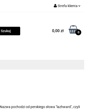
Strefa klienta
rama
Zaloguj się
Zarejestruj się
0,00 zł
0
Dodaj zgłoszenie
Zgody cookies
owości
Program lojalnościowy
Blog
. Nazwa pochodzi od perskiego słowa "lazhward", czyli