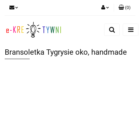
(
0
)
Zaloguj się
Zarejestruj się
Dodaj zgłoszenie
Bransoletka Tygrysie oko, handmade
Zgody cookies