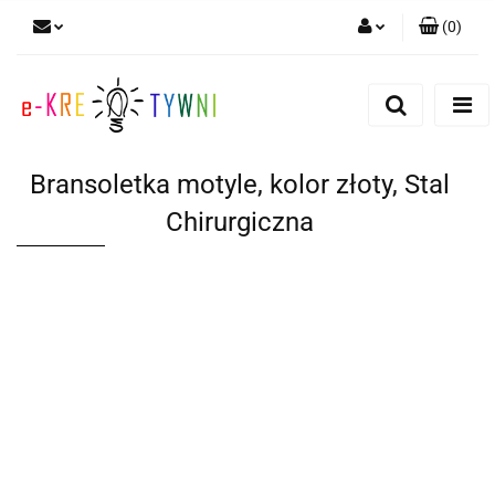
(
0
)
Zaloguj się
Zarejestruj się
Dodaj zgłoszenie
Bransoletka motyle, kolor złoty, Stal
Zgody cookies
Chirurgiczna