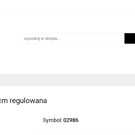
i
Scrapbooking
Inne Artykuły Kreatywne
Mak
ości
Program lojalnościowy
Blog
Inne Artykuły Kreatywne
Makrama
Biżuteria
N
5cm regulowana
Symbol:
02986