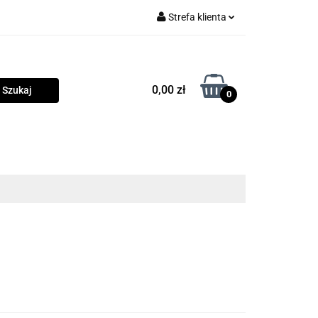
Strefa klienta
rama
Zaloguj się
Zarejestruj się
0,00 zł
0
Dodaj zgłoszenie
Zgody cookies
owości
Program lojalnościowy
Blog