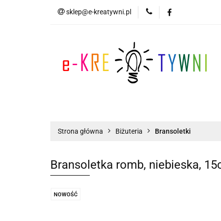
sklep@e-kreatywni.pl
Tworzenie Biżuteri
Biżuteria
Now
Tworzenie Biżuterii
Scrapbooking
Strona główna
Biżuteria
Bransoletki
Bransoletka romb, niebieska, 1
NOWOŚĆ