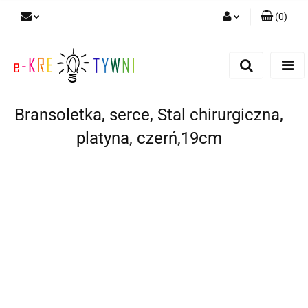
(
0
)
Zaloguj się
Zarejestruj się
Dodaj zgłoszenie
Bransoletka, serce, Stal chirurgiczna,
Zgody cookies
platyna, czerń,19cm