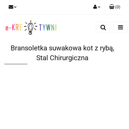
(
0
)
Zaloguj się
Zarejestruj się
Dodaj zgłoszenie
Bransoletka suwakowa kot z rybą,
Zgody cookies
Stal Chirurgiczna