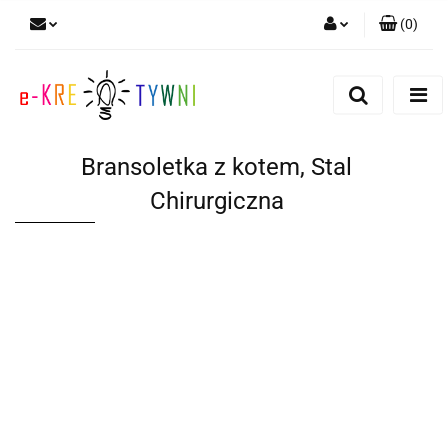
(
0
)
Zaloguj się
Zarejestruj się
Dodaj zgłoszenie
Bransoletka z kotem, Stal
Zgody cookies
Chirurgiczna