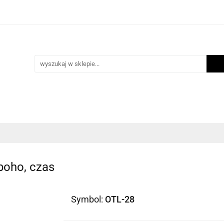
i
Scrapbooking
Inne Artykuły Kreatywne
Mak
ości
Program lojalnościowy
Blog
Inne Artykuły Kreatywne
Makrama
Biżuteria
N
boho, czas
Symbol:
OTL-28