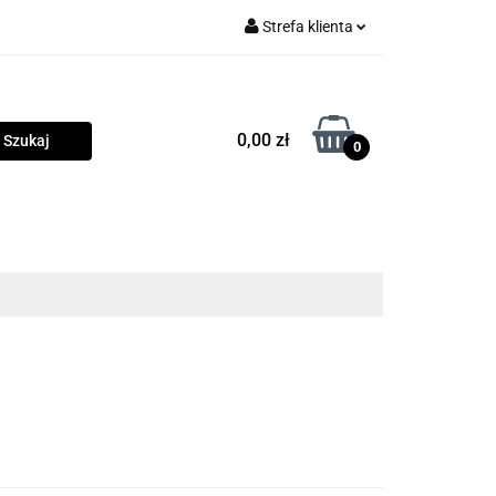
Strefa klienta
rama
Zaloguj się
Zarejestruj się
0,00 zł
0
Dodaj zgłoszenie
Zgody cookies
owości
Program lojalnościowy
Blog