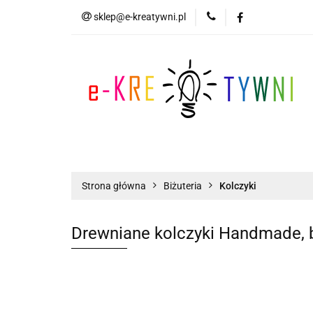
sklep@e-kreatywni.pl
Tworzenie Biżuteri
Biżuteria
Now
Tworzenie Biżuterii
Scrapbooking
Strona główna
Biżuteria
Kolczyki
Drewniane kolczyki Handmade, 