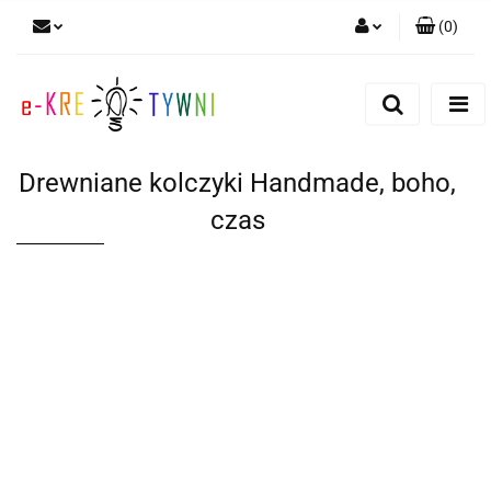
(
0
)
Zaloguj się
Zarejestruj się
Dodaj zgłoszenie
Drewniane kolczyki Handmade, boho,
Zgody cookies
czas