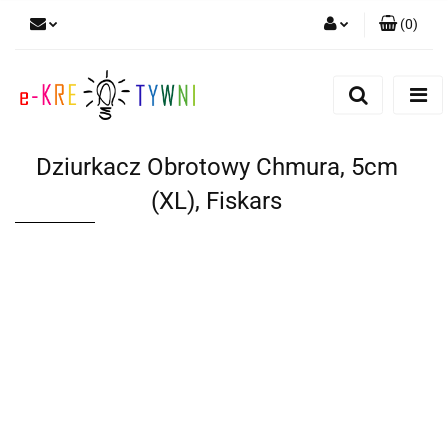
(
0
)
Zaloguj się
Zarejestruj się
Dodaj zgłoszenie
Dziurkacz Obrotowy Chmura, 5cm
Zgody cookies
(XL), Fiskars