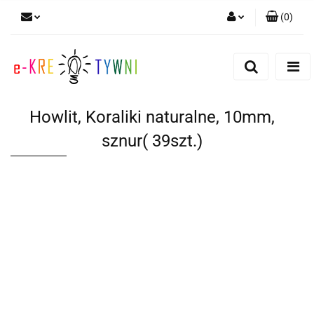
(
0
)
Zaloguj się
Zarejestruj się
Dodaj zgłoszenie
Howlit, Koraliki naturalne, 10mm,
Zgody cookies
sznur( 39szt.)