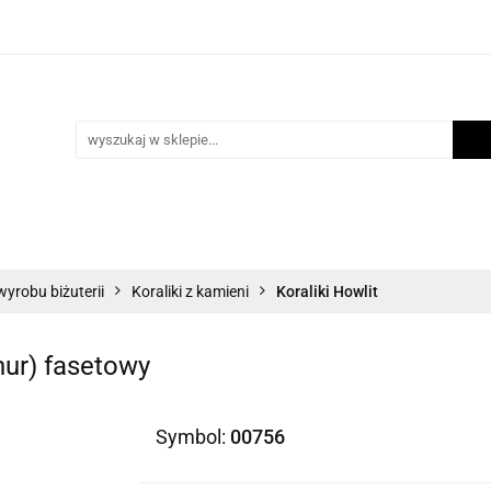
i
Scrapbooking
Inne Artykuły Kreatywne
Mak
ości
Program lojalnościowy
Blog
Inne Artykuły Kreatywne
Makrama
Biżuteria
N
wyrobu biżuterii
Koraliki z kamieni
Koraliki Howlit
nur) fasetowy
Symbol:
00756