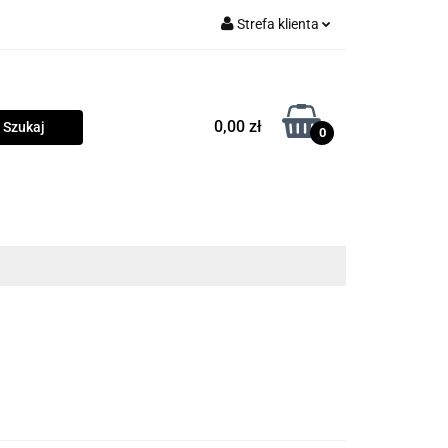
Strefa klienta
rama
Zaloguj się
Zarejestruj się
0,00 zł
0
Dodaj zgłoszenie
Zgody cookies
owości
Program lojalnościowy
Blog