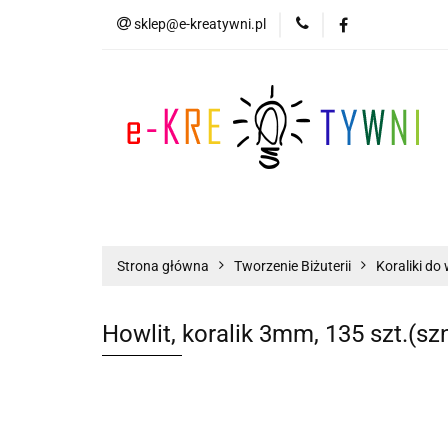
sklep@e-kreatywni.pl
Tworzenie Biżuteri
Biżuteria
Now
Tworzenie Biżuterii
Scrapbooking
Strona główna
Tworzenie Biżuterii
Koraliki do 
Howlit, koralik 3mm, 135 szt.(sz