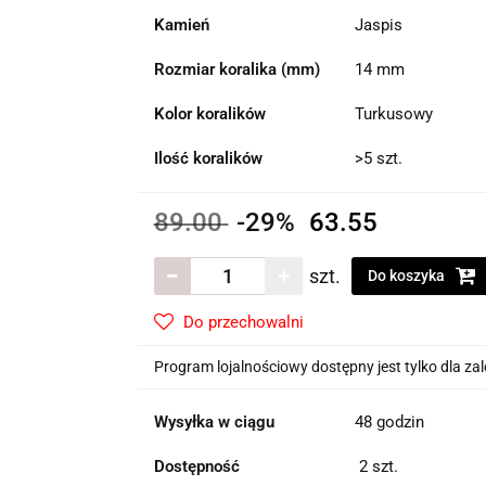
Kamień
Jaspis
Rozmiar koralika (mm)
14 mm
Kolor koralików
Turkusowy
Ilość koralików
>5 szt.
89.00
-29%
63.55
szt.
Do koszyka
Do przechowalni
Program lojalnościowy dostępny jest tylko dla z
Wysyłka w ciągu
48 godzin
Dostępność
2
szt.