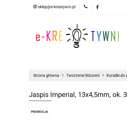
sklep@e-kreatywni.pl
Tworzenie Biżuteri
Biżuteria
Now
Tworzenie Biżuterii
Scrapbooking
Strona główna
Tworzenie Biżuterii
Koraliki do 
Jaspis Imperial, 13x4,5mm, ok. 3
PROMOCJA