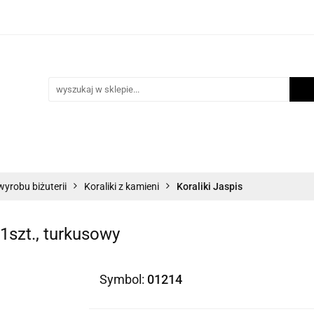
i
Scrapbooking
Inne Artykuły Kreatywne
Mak
ości
Program lojalnościowy
Blog
Inne Artykuły Kreatywne
Makrama
Biżuteria
N
wyrobu biżuterii
Koraliki z kamieni
Koraliki Jaspis
1szt., turkusowy
Symbol:
01214