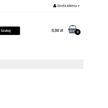
Strefa klienta
rama
Zaloguj się
Zarejestruj się
0,00 zł
0
Dodaj zgłoszenie
Zgody cookies
owości
Program lojalnościowy
Blog