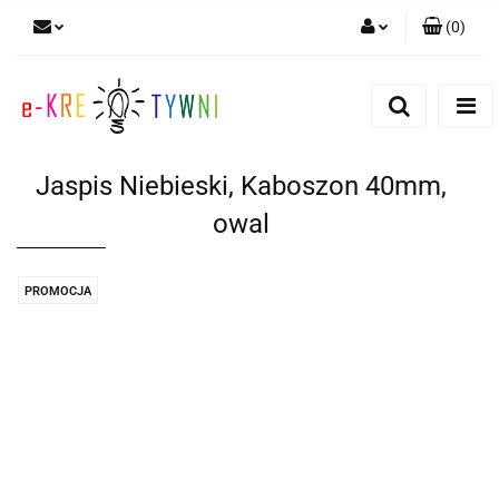
(
0
)
Zaloguj się
Zarejestruj się
Dodaj zgłoszenie
Jaspis Niebieski, Kaboszon 40mm,
Zgody cookies
owal
PROMOCJA