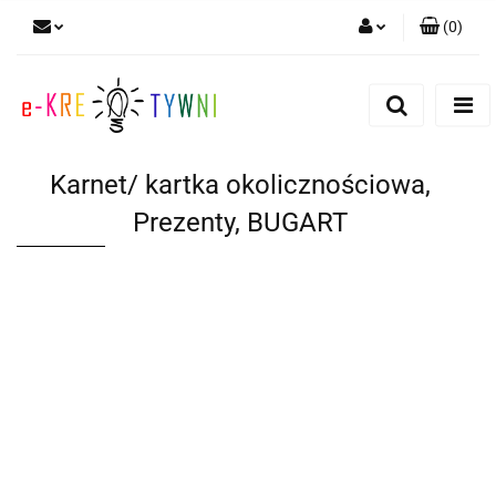
(
0
)
Zaloguj się
Zarejestruj się
Dodaj zgłoszenie
Karnet/ kartka okolicznościowa,
Zgody cookies
Prezenty, BUGART