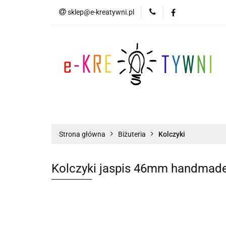
sklep@e-kreatywni.pl
Tworzenie Biżuteri
Biżuteria
Now
Tworzenie Biżuterii
Scrapbooking
Strona główna
Biżuteria
Kolczyki
Kolczyki jaspis 46mm handmad