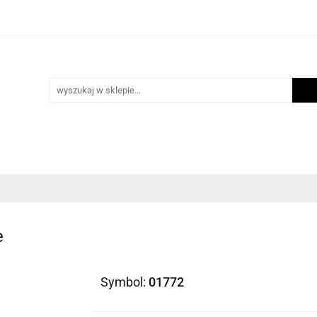
i
Scrapbooking
Inne Artykuły Kreatywne
Mak
ości
Program lojalnościowy
Blog
Inne Artykuły Kreatywne
Makrama
Biżuteria
N
e
Symbol:
01772