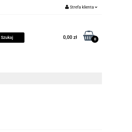
Strefa klienta
rama
Zaloguj się
Zarejestruj się
0,00 zł
0
Dodaj zgłoszenie
Zgody cookies
owości
Program lojalnościowy
Blog