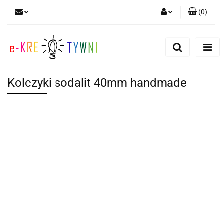
(
0
)
Zaloguj się
Zarejestruj się
Dodaj zgłoszenie
Kolczyki sodalit 40mm handmade
Zgody cookies