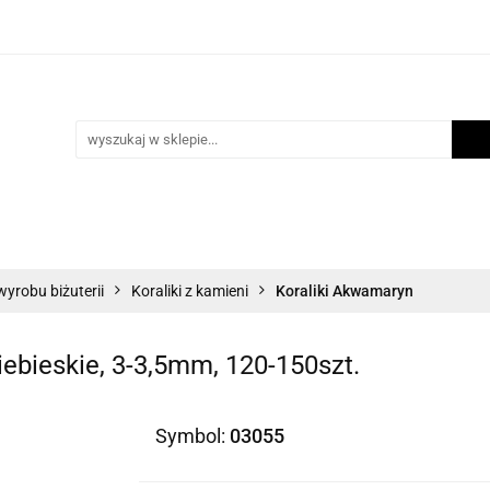
i
Scrapbooking
Inne Artykuły Kreatywne
Mak
ości
Program lojalnościowy
Blog
Inne Artykuły Kreatywne
Makrama
Biżuteria
N
wyrobu biżuterii
Koraliki z kamieni
Koraliki Akwamaryn
iebieskie, 3-3,5mm, 120-150szt.
Symbol:
03055