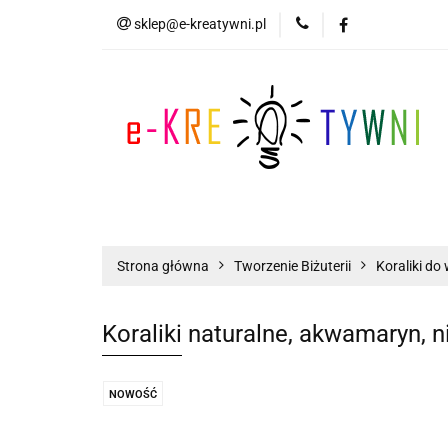
sklep@e-kreatywni.pl
Tworzenie Biżuteri
Biżuteria
Now
Tworzenie Biżuterii
Scrapbooking
Strona główna
Tworzenie Biżuterii
Koraliki do 
Koraliki naturalne, akwamaryn, n
NOWOŚĆ