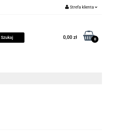
Strefa klienta
rama
Zaloguj się
Zarejestruj się
0,00 zł
0
Dodaj zgłoszenie
Zgody cookies
owości
Program lojalnościowy
Blog