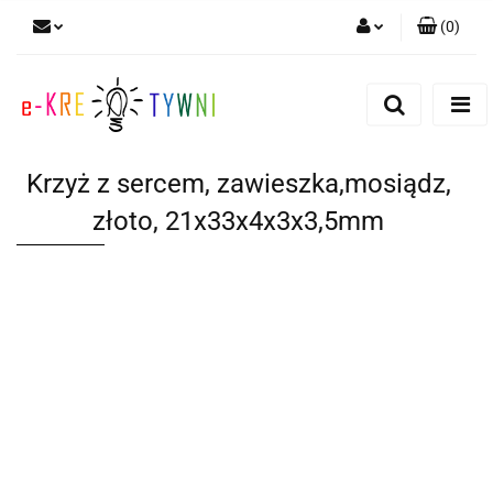
(
0
)
Zaloguj się
Zarejestruj się
Dodaj zgłoszenie
Krzyż z sercem, zawieszka,mosiądz,
Zgody cookies
złoto, 21x33x4x3x3,5mm