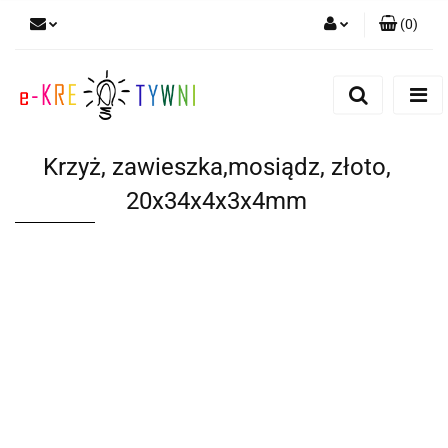
(
0
)
Zaloguj się
Zarejestruj się
Dodaj zgłoszenie
Krzyż, zawieszka,mosiądz, złoto,
Zgody cookies
20x34x4x3x4mm