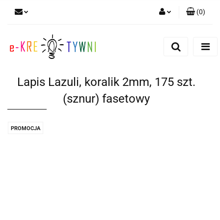
(
0
)
Zaloguj się
Zarejestruj się
Dodaj zgłoszenie
Lapis Lazuli, koralik 2mm, 175 szt.
Zgody cookies
(sznur) fasetowy
PROMOCJA