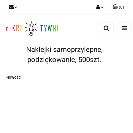
(
0
)
Zaloguj się
Zarejestruj się
Dodaj zgłoszenie
Naklejki samoprzylepne,
Zgody cookies
podziękowanie, 500szt.
NOWOŚĆ