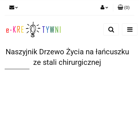
(
0
)
Zaloguj się
Zarejestruj się
Dodaj zgłoszenie
Naszyjnik Drzewo Życia na łańcuszku
Zgody cookies
ze stali chirurgicznej