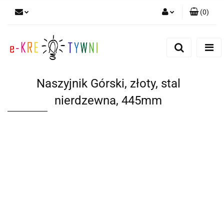
(
0
)
Zaloguj się
Zarejestruj się
Dodaj zgłoszenie
Naszyjnik Górski, złoty, stal
Zgody cookies
nierdzewna, 445mm