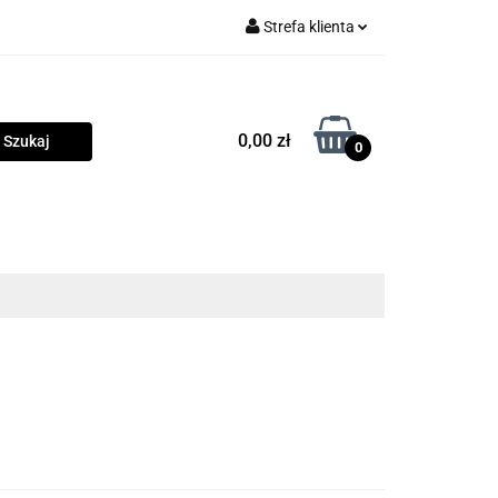
Strefa klienta
rama
Zaloguj się
Zarejestruj się
0,00 zł
0
Dodaj zgłoszenie
Zgody cookies
owości
Program lojalnościowy
Blog