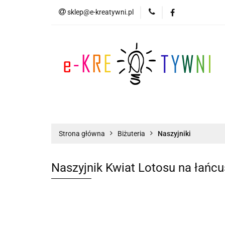
sklep@e-kreatywni.pl
Tworzenie Biżuteri
Biżuteria
Now
Tworzenie Biżuterii
Scrapbooking
Strona główna
Biżuteria
Naszyjniki
Naszyjnik Kwiat Lotosu na łańcus