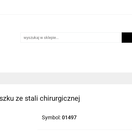
i
Scrapbooking
Inne Artykuły Kreatywne
Mak
ości
Program lojalnościowy
Blog
Inne Artykuły Kreatywne
Makrama
Biżuteria
N
zku ze stali chirurgicznej
Symbol:
01497