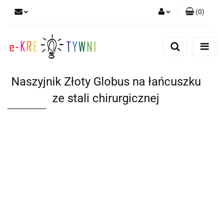
(
0
)
Zaloguj się
Zarejestruj się
Dodaj zgłoszenie
Naszyjnik Złoty Globus na łańcuszku
Zgody cookies
ze stali chirurgicznej