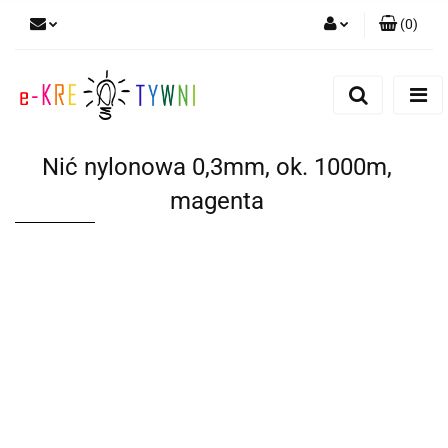
(
0
)
Zaloguj się
Zarejestruj się
Dodaj zgłoszenie
Nić nylonowa 0,3mm, ok. 1000m,
Zgody cookies
magenta