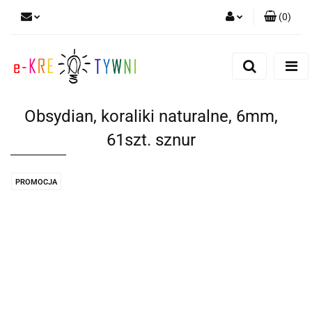
(
0
)
Zaloguj się
Zarejestruj się
Dodaj zgłoszenie
Obsydian, koraliki naturalne, 6mm,
Zgody cookies
61szt. sznur
PROMOCJA