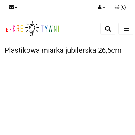
(
0
)
Zaloguj się
Zarejestruj się
Dodaj zgłoszenie
Plastikowa miarka jubilerska 26,5cm
Zgody cookies