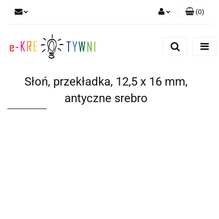
(
0
)
Zaloguj się
Zarejestruj się
Dodaj zgłoszenie
Słoń, przekładka, 12,5 x 16 mm,
Zgody cookies
antyczne srebro