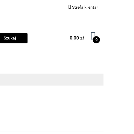
Strefa klienta
ama
Biżuteria
Zaloguj się
Zarejestruj się
0,00 zł
0
Dodaj zgłoszenie
Zgody cookies
ości
Program lojalnościowy
Blog