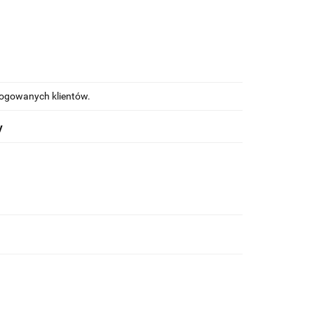
alogowanych klientów.
y