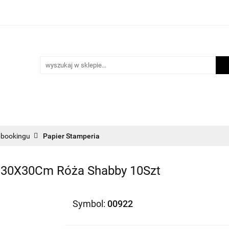
i
Scrapbooking
Inne Artykuły Kreatywne
Makr
m lojalnościowy
Blog
nne Artykuły Kreatywne
Makrama
Biżuteria
Now
pbookingu
Papier Stamperia
. 30X30Cm Róża Shabby 10Szt
Symbol:
00922