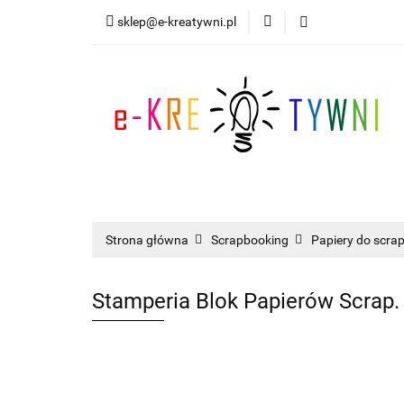
sklep@e-kreatywni.pl
Tworzenie Biżuteri
Nowości
Progra
Tworzenie Biżuterii
Scrapbooking
I
Strona główna
Scrapbooking
Papiery do scra
Stamperia Blok Papierów Scrap