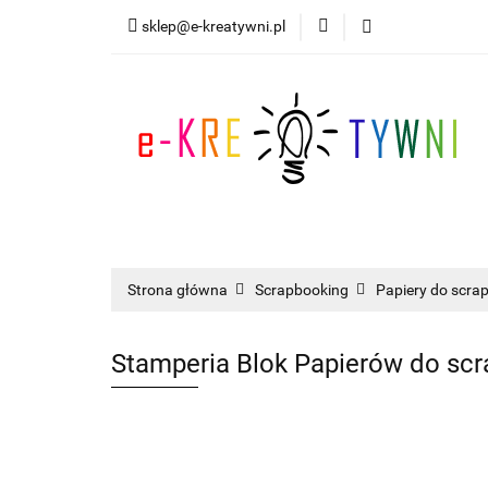
sklep@e-kreatywni.pl
Tworzenie Biżuteri
Nowości
Progra
Tworzenie Biżuterii
Scrapbooking
I
Strona główna
Scrapbooking
Papiery do scra
Stamperia Blok Papierów do scr