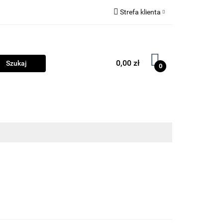
Strefa klienta
ama
Biżuteria
Zaloguj się
Zarejestruj się
0,00 zł
0
Dodaj zgłoszenie
Zgody cookies
ości
Program lojalnościowy
Blog