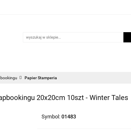
i
Scrapbooking
Inne Artykuły Kreatywne
Makr
m lojalnościowy
Blog
nne Artykuły Kreatywne
Makrama
Biżuteria
Now
pbookingu
Papier Stamperia
apbookingu 20x20cm 10szt - Winter Tales
Symbol:
01483