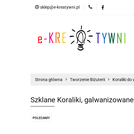
sklep@e-kreatywni.pl
Tworzenie Biżuteri
Biżuteria
Now
Tworzenie Biżuterii
Scrapbooking
Strona główna
Tworzenie Biżuterii
Koraliki do 
Szklane Koraliki, galwanizowane
POLECAMY