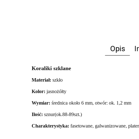
Opis
I
Koraliki szklane
Materiał:
szkło
Kolor:
jasnożółty
Wymiar:
średnica około 6 mm, otwór: ok. 1,2 mm
Ilość:
sznur(ok.88-89szt.)
Charakterystyka:
fasetowane, galwanizowane, plat