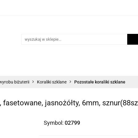
i
Scrapbooking
Inne Artykuły Kreatywne
Mak
ości
Program lojalnościowy
Blog
Inne Artykuły Kreatywne
Makrama
Biżuteria
N
wyrobu biżuterii
Koraliki szklane
Pozostałe koraliki szklane
, fasetowane, jasnożółty, 6mm, sznur(88sz
Symbol:
02799