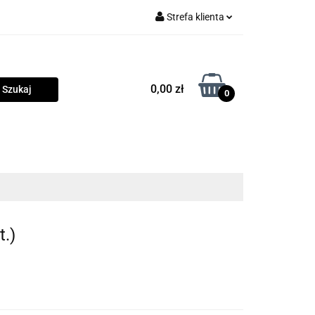
Strefa klienta
rama
Zaloguj się
Zarejestruj się
0,00 zł
0
Dodaj zgłoszenie
Zgody cookies
owości
Program lojalnościowy
Blog
t.)